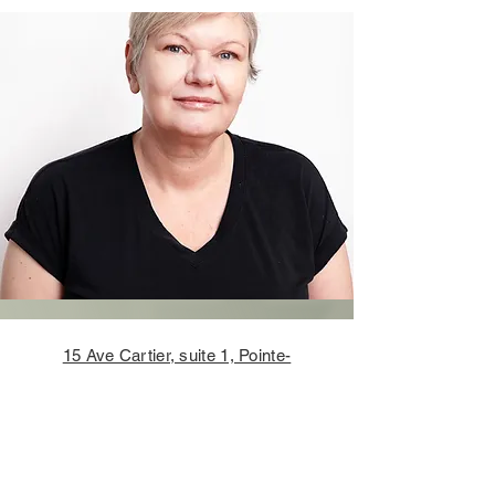
15 Ave Cartier, suite 1, Pointe-
Claire,
H9S 4R5
Tél. :
514-695-9559
POLITIQUE