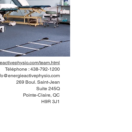
ieactivephysio.com/team.html
Téléphone : 438-792-1200
nfo@energieactivephysio.com
269 Boul. Saint-Jean
Suite 245Q
Pointe-Claire, QC
H9R 3J1